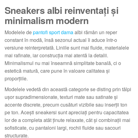
Sneakers albi reinventați și
minimalism modern
Modelele de
pantofi sport dama
albi rămân un reper
constant în modă, însă sezonul actual îi aduce într-o
versiune reinterpretată. Liniile sunt mai fluide, materialele
mai rafinate, iar construcția mai atentă la detalii.
Minimalismul nu mai înseamnă simplitate banală, ci o
estetică matură, care pune în valoare calitatea și
proporțiile.
Modelele vedetă din această categorie se disting prin tălpi
ușor supradimensionate, texturi mate sau satinate și
accente discrete, precum cusături vizibile sau inserții ton
pe ton. Acești sneakersi sunt apreciați pentru capacitatea
lor de a completa atât ținute relaxate, cât și combinații mai
sofisticate, cu pantaloni largi, rochii fluide sau sacouri
structurate.