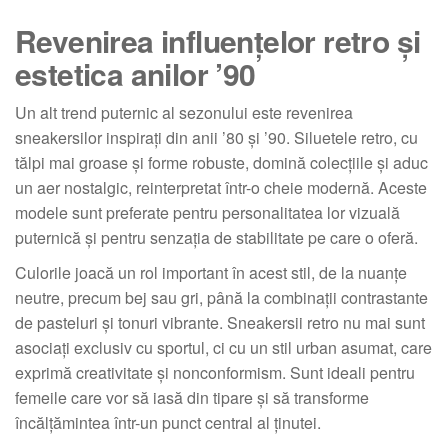
Revenirea influențelor retro și
estetica anilor ’90
Un alt trend puternic al sezonului este revenirea
sneakersilor inspirați din anii ’80 și ’90. Siluetele retro, cu
tălpi mai groase și forme robuste, domină colecțiile și aduc
un aer nostalgic, reinterpretat într-o cheie modernă. Aceste
modele sunt preferate pentru personalitatea lor vizuală
puternică și pentru senzația de stabilitate pe care o oferă.
Culorile joacă un rol important în acest stil, de la nuanțe
neutre, precum bej sau gri, până la combinații contrastante
de pasteluri și tonuri vibrante. Sneakersii retro nu mai sunt
asociați exclusiv cu sportul, ci cu un stil urban asumat, care
exprimă creativitate și nonconformism. Sunt ideali pentru
femeile care vor să iasă din tipare și să transforme
încălțămintea într-un punct central al ținutei.