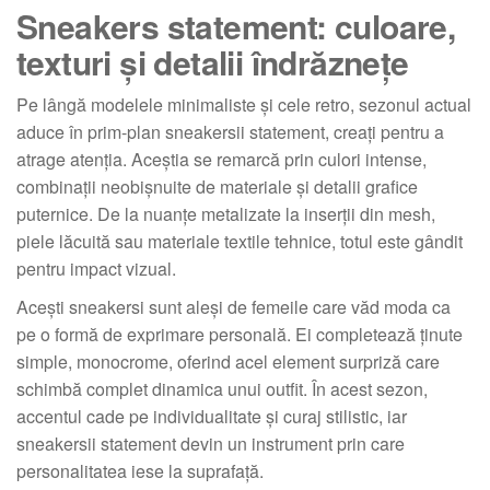
Sneakers statement: culoare,
texturi și detalii îndrăznețe
Pe lângă modelele minimaliste și cele retro, sezonul actual
aduce în prim-plan sneakersii statement, creați pentru a
atrage atenția. Aceștia se remarcă prin culori intense,
combinații neobișnuite de materiale și detalii grafice
puternice. De la nuanțe metalizate la inserții din mesh,
piele lăcuită sau materiale textile tehnice, totul este gândit
pentru impact vizual.
Acești sneakersi sunt aleși de femeile care văd moda ca
pe o formă de exprimare personală. Ei completează ținute
simple, monocrome, oferind acel element surpriză care
schimbă complet dinamica unui outfit. În acest sezon,
accentul cade pe individualitate și curaj stilistic, iar
sneakersii statement devin un instrument prin care
personalitatea iese la suprafață.