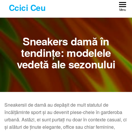
Skip
Ccici Ceu
to
Menu
the
content
Sneakers damă în
tendințe: modelele
vedetă ale sezonului
Sneakersii de damă au depășit de mult statutul de
încălțăminte sport și au devenit piese-cheie în garderoba
urbană. Astăzi, ei sunt purtați nu doar în contexte casual, ci
și alături de ținute elegante, office sau chiar feminine,